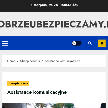
Skip
8 sierpnia, 2026
1:58:44 AM
to
content
OBRZEUBEZPIECZAMY.
Primary
Menu
Home
Ubezpieczenia
Assistance komunikacyjne
Ubezpieczenia
Assistance komunikacyjne