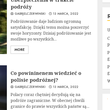
podróży
GABRJELCZERWINSKI
13 MARCA, 2022
Podróżowanie daje ludziom ogromną
satysfakcję. Dzięki temu można poszerzyć
U
swoje horyzonty. Dzisiaj podróżowanie jest
C
możliwe po wszystkich...
p
MORE
P
g
P
Co powininenem wiedzieć o
g
polisie podróżnej?
W
GABRJELCZERWINSKI
13 MARCA, 2022
Polacy coraz chętniej decydują się na
podróże zagraniczne. W obecnej chwili
granice do prawie wszystkich państw są...