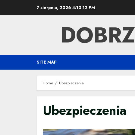
Skip
7 sierpnia, 2026
4:10:13 PM
to
content
DOBRZ
SITE MAP
Home
Ubezpieczenia
Ubezpieczenia